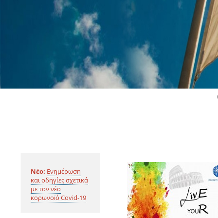
Νέο:
Ενημέρωση
και οδηγίες σχετικά
με τον νέο
κορωνοïό Covid-19