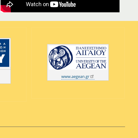
www.aegean.gr