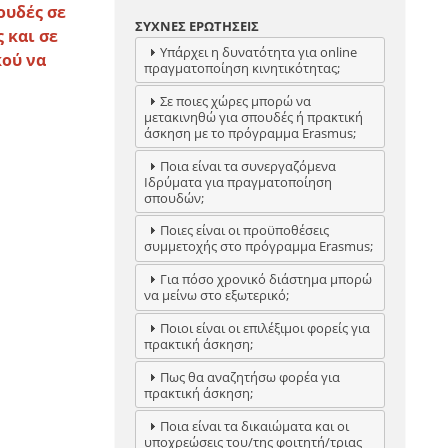
ουδές σε
ΣΥΧΝΕΣ ΕΡΩΤΗΣΕΙΣ
 και σε
Υπάρχει η δυνατότητα για online
κού να
πραγματοποίηση κινητικότητας;
Σε ποιες χώρες μπορώ να
μετακινηθώ για σπουδές ή πρακτική
άσκηση με το πρόγραμμα Erasmus;
Ποια είναι τα συνεργαζόμενα
Ιδρύματα για πραγματοποίηση
σπουδών;
Ποιες είναι οι προϋποθέσεις
συμμετοχής στο πρόγραμμα Erasmus;
Για πόσο χρονικό διάστημα μπορώ
να μείνω στο εξωτερικό;
Ποιοι είναι οι επιλέξιμοι φορείς για
πρακτική άσκηση;
Πως θα αναζητήσω φορέα για
πρακτική άσκηση;
Ποια είναι τα δικαιώματα και οι
υποχρεώσεις του/της φοιτητή/τριας