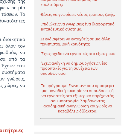
ίσχυσης της
κουλτούρες;
κειν σε μία
 τάσεων. Το
Θέλεις να γνωρίσεις νέους τρόπους ζωής;
υνατότητες
Επιδιώκεις να γνωρίσεις ένα διαφορετικό
εκπαιδευτικό σύστημα;
Σε ενδιαφέρει να ενταχθείς σε μια άλλη
ι διοικητικό
πανεπιστημιακή κοινότητα;
αι όλον τον
ρφωθούν, να
Έχεις σχέδια να εργαστείς στο εξωτερικό;
έσα από τα
Έχεις ανάγκη να δημιουργήσεις νέες
 Έχουν έτσι
προοπτικές για τη συνέχεια των
ά συστήματα
σπουδών σου;
υν γνώσεις,
ς χώρες, να
Το πρόγραμμα Erasmus+ σου προσφέρει
μια μοναδική ευκαιρία να σπουδάσεις ή
να εργαστείς στο εξωτερικό παρέχοντάς
σου υποτροφία, λαμβάνοντας
ακαδημαϊκή αναγνώριση και χωρίς να
καταβάλεις δίδακτρα.
οιτήτριες