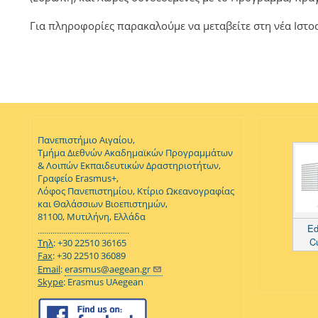
Για πληροφορίες παρακαλούμε να μεταβείτε στη νέα Ιστο
Πανεπιστήμιο Αιγαίου,
Τμήμα Διεθνών Ακαδημαϊκών Προγραμμάτων
& Λοιπών Εκπαιδευτικών Δραστηριοτήτων,
Γραφείο Erasmus+,
Λόφος Πανεπιστημίου, Κτίριο Ωκεανογραφίας
και Θαλάσσιων Βιοεπιστημών,
81100, Μυτιλήνη, Ελλάδα
Ed
...........................................
C
Τηλ
: +30 22510 36165
Fax
: +30 22510 36089
Email
:
erasmus@aegean.gr
Skype
: Erasmus UAegean