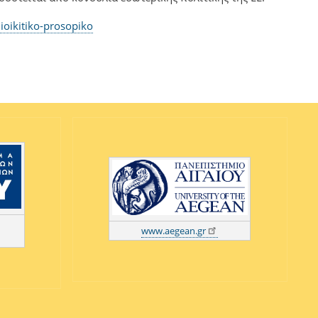
ioikitiko-prosopiko
www.aegean.gr