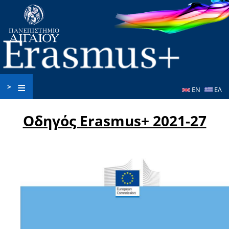
Παράκαμψη
προς
το
κυρίως
περιεχόμενο
>
EN
ΕΛ
Οδηγός Erasmus+ 2021-27