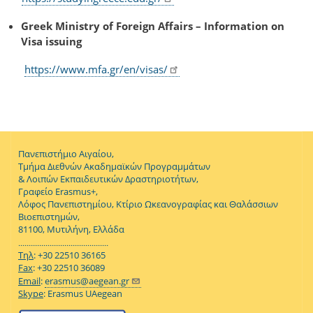
Greek Ministry of Foreign Affairs – Information on
Visa issuing
https://www.mfa.gr/en/visas/
Πανεπιστήμιο Αιγαίου,
Τμήμα Διεθνών Ακαδημαϊκών Προγραμμάτων
& Λοιπών Εκπαιδευτικών Δραστηριοτήτων,
Γραφείο Erasmus+,
Λόφος Πανεπιστημίου, Κτίριο Ωκεανογραφίας και Θαλάσσιων
Βιοεπιστημών,
81100, Μυτιλήνη, Ελλάδα
...........................................
Τηλ
: +30 22510 36165
Fax
: +30 22510 36089
Email
:
erasmus@aegean.gr
Skype
: Erasmus UAegean