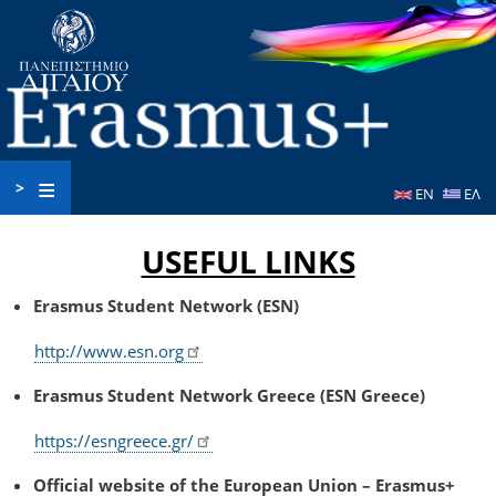
Παράκαμψη
προς
το
κυρίως
περιεχόμενο
>
EN
ΕΛ
USEFUL LINKS
Erasmus Student Network (ESN)
http://www.esn.org
Erasmus Student Network Greece (ESN Greece)
https://esngreece.gr/
Official website of the European Union – Erasmus+