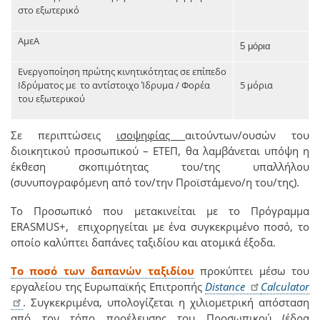
στο εξωτερικό
ΑμεΑ
5 μόρια
Ενεργοποίηση πρώτης κινητικότητας σε επίπεδο
Ιδρύματος με το αντίστοιχο Ίδρυμα / Φορέα
5 μόρια
του εξωτερικού
Σε περιπτώσεις
ισοψηφίας
αιτούντων/ουσών του
διοικητικού προσωπικού – ΕΤΕΠ, θα λαμβάνεται υπόψη η
έκθεση σκοπιμότητας του/της υπαλλήλου
(συνυπογραφόμενη από τον/την Προϊστάμενο/η του/της).
To Προσωπικό που μετακινείται με το Πρόγραμμα
ERASMUS+, επιχορηγείται με ένα συγκεκριμένο ποσό, το
οποίο καλύπτει δαπάνες ταξιδίου και ατομικά έξοδα.
Το ποσό των δαπανών ταξιδίου
προκύπτει μέσω του
εργαλείου της Ευρωπαϊκής Επιτροπής
Distance
Calculator
. Συγκεκριμένα, υπολογίζεται η χιλιομετρική απόσταση
από τον τόπο προέλευσης του Προσωπικού (έδρα