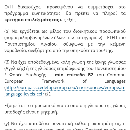
Ο/Η δικαιούχος, προκειμένου να συμμετάσχει στο
πρόγραμμα κινητικότητας, θα πρέπει να πληροί τα
κριτήρια επιλεξιμότητας
ως εξής
:
(α) Να εργάζεται ως μέλος του διοικητικού προσωπικού
(συμπεριλαμβανομένων όλων των κατηγοριών) – ΕΤΕΠ του
Πανεπιστημίου Αιγαίου, σύμφωνα με την κείμενη
νομοθεσία, ανεξάρτητα από την υπηκοότητά του/της.
(β)
Να έχει αποδεδειγμένα καλή γνώση της ξένης γλώσσας
(Αγγλικής) ή της γλώσσας επιμόρφωσης του Πανεπιστημίου
/ Φορέα Υποδοχής –
min
επίπεδο Β2
του
Common
European
Framework
of
Languages
(
http
://
europass
.
cedefop
.
europa
.
eu
/
en
/
resources
/
european
-
language
-
levels
-
cefr
)
.
Εξαιρείται το προσωπικό για το οποίο η γλώσσα της χώρας
υποδοχής είναι η μητρική.
(γ) Nα έχει καταθέσει συνοπτική έκθεση σκοπιμότητας, η
οποία συνυπογράφεται από τον/την Προϊστάμενο/η της