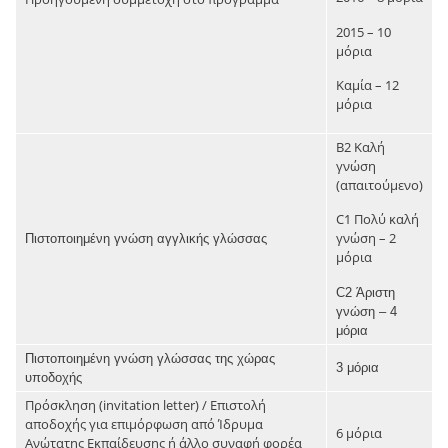
2015 – 10
μόρια
Καμία – 12
μόρια
Β2 Καλή
γνώση
(απαιτούμενο)
C1 Πολύ καλή
γνώση – 2
Πιστοποιημένη γνώση αγγλικής γλώσσας
μόρια
C2 Άριστη
γνώση – 4
μόρια
Πιστοποιημένη γνώση γλώσσας της χώρας
3 μόρια
υποδοχής
Πρόσκληση (invitation letter) / Επιστολή
αποδοχής για επιμόρφωση από Ίδρυμα
6 μόρια
Ανώτατης Εκπαίδευσης ή άλλο συναφή φορέα