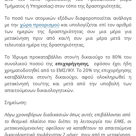
Τμήματος ή Υπηρεσίας) στον τόπο της δραστηριότητάς.
Το ποσό των ατομικών εξόδων διαφοροποιείται ανάλογα
με την
χώρα προορισμού
και υπολογίζεται επί τον αριθμό
των ημερών της δραστηριότητας συν μια μέρα για
μετακίνηση πριν από και/ή συν μια μέρα μετά την
τελευταία ημέρα της δραστηριότητας.
Το Ίδρυμα προκαταβάλλει στον/η δικαιούχο το 80% του
συνολικού ποσού της
επιχορήγησης
, εφόσον έχει ήδη
χρηματοδοτηθεί από το ΕΜΣ/ΙΚΥ. Το 20% της επιχορήγησης
καταβάλλεται στον/η δικαιούχο, αφού ολοκληρωθεί η
μετακίνησή του/της και μετά από την υποβολή των
απαιτούμενων δικαιολογητικών.
Σημείωση:
Λόγω χρονοβόρων διαδικασιών όπως αυτές επιβάλλονται από
το θεσμικό πλαίσιο που διέπει τη λειτουργία του ΕΛΚΕ, οι
μετακινούμενοι/νες οφείλουν να καταθέτουν τα απαιτούμενα
δικαιολογητικά τουλάχιστον 2 μήνες πριν από τη μετακίνηση,