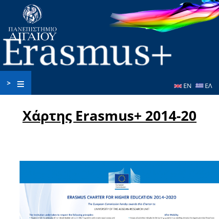
Παράκαμψη
προς
το
κυρίως
περιεχόμενο
>
EN
ΕΛ
Χάρτης Erasmus+ 2014-20